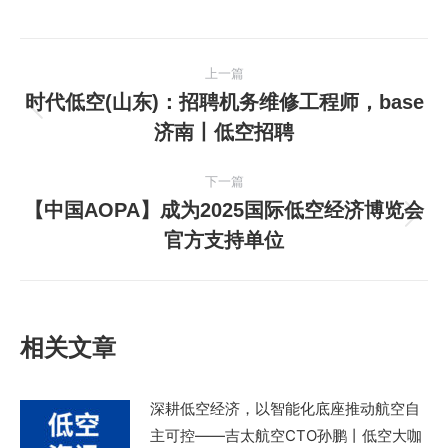
文
上一篇
章
时代低空(山东)：招聘机务维修工程师，base
上
济南丨低空招聘
导
一
篇
航
下一篇
文
【中国AOPA】成为2025国际低空经济博览会
章：
下
官方支持单位
一
篇
文
章：
相关文章
深耕低空经济，以智能化底座推动航空自
主可控——吉太航空CTO孙鹏丨低空大咖