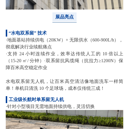
展品亮点
“水电双系留” 技术
·地面基站持续供电（20KW）+ 无限供水（600-900L/h），
彻底解决行业续航痛点
·支持 24 小时连续作业，效率达传统人工的 10 倍以上
（15-20 ㎡/ 分钟）·双系留抗风缆绳（抗拉力≥1200N）保
障百米高空稳定作业
水电双系留无人机，让百米高空清洁像地面洗车一样简
单！单机日清洗 10 个足球场，成本仅传统三成！
工业级长航时单系留无人机
·针对小型项目无需地面持续供电，灵活切换