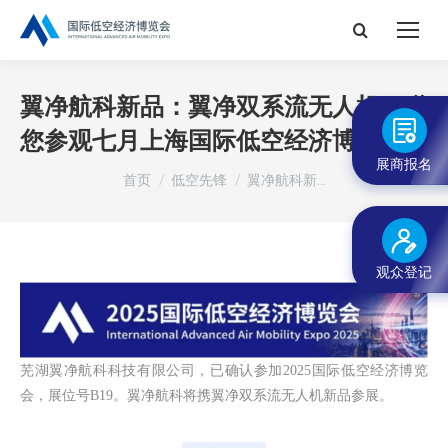
搜
索：
翼净航科新品：翼净双系流无人机，邀
您参观七月上海国际低空经济博览会！
展商报名
您在这里：
首页
低空先锋
翼净航科新…
观众登记
芜湖翼净航科科技有限公司
，已确认参加2025国际低空经济博览
会，展位号B19。
翼净航科将携
翼净双系流无人机新品参展。