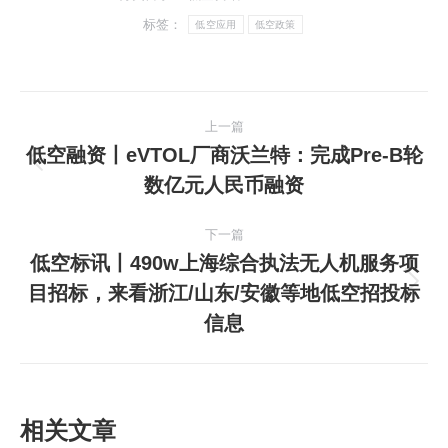
标签：
低空应用
低空政策
文
上一篇
章
低空融资丨eVTOL厂商沃兰特：完成Pre-B轮
上
数亿元人民币融资
导
一
篇
航
下一篇
文
低空标讯丨490w上海综合执法无人机服务项
章：
目招标，来看浙江/山东/安徽等地低空招投标
下
信息
一
篇
文
章：
相关文章