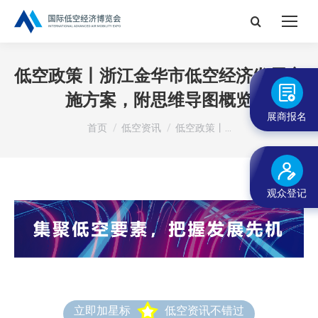
搜
索：
低空政策丨浙江金华市低空经济发展实
施方案，附思维导图概览
展商报名
您在这里：
首页
低空资讯
低空政策丨…
观众登记
立即加星标
低空资讯不错过