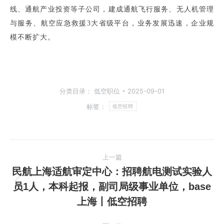
线、通航产业投资等子公司，建成通航飞行服务、无人机管理
与服务、航空应急救援3大省级平台，业务发展迅速，企业规
模不断扩大。
分类目录：
低空职位
2025-09-01
标签：
低空招聘
文
上一篇
章
民航上海适航审定中心：招聘航电测试实验人
员1人，本科起报，副司局级事业单位，base
上
导
上海丨低空招聘
一
航
篇