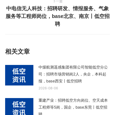
下一篇
文
中电信无人科技：招聘研发、情报服务、气象
章：
服务等工程师岗位，base北京、南京丨低空招
下
聘
一
篇
文
章：
相关文章
中煤航测遥感集团有限公司智能低空分公
司：招聘市场营销岗2人，央企，本科起
报，base西安丨低空招聘
2026-08-06
重建产业：招聘低空方向岗位、空天成本
工程师等5岗，国企，base东莞丨低空招
聘