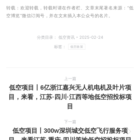
转载：
欢迎转载，转载时请在作者栏、文章末尾著名来源：“低
空博览”微信订阅号，并在文末插入本公众号的名片。
分类目录：
低空资讯
2025-02-24
标签：
低空政策
文
上一篇
章
低空项目丨6亿浙江嘉兴无人机电机及叶片项
目，来看，江苏·四川·江西等地低空招投标项
上
导
目
一
航
篇
下一篇
文
低空项目丨300w深圳城交低空飞行服务项
章：
下
目，来看江苏·重庆·四川等地低空招投标项目