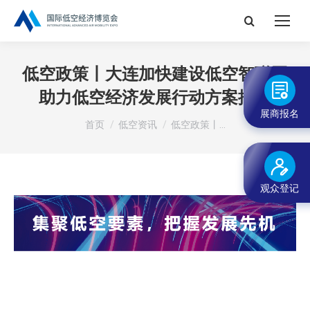
搜
索：
低空政策丨大连加快建设低空智联网
助力低空经济发展行动方案摘要
展商报名
您在这里：
首页
低空资讯
低空政策丨…
观众登记