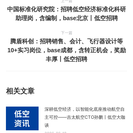
上一篇
章
中国标准化研究院：招聘低空经济标准化科研
上
助理岗，含编制，base北京丨低空招聘
导
一
篇
航
下一篇
文
腾盾科创：招聘销售、会计、飞行器设计等
章：
10+实习岗位，base成都，含转正机会，奖励
下
丰厚丨低空招聘
一
篇
文
章：
相关文章
深耕低空经济，以智能化底座推动航空自
主可控——吉太航空CTO孙鹏丨低空大咖
谈