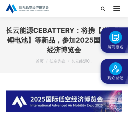
搜
索：
长云能源CEBATTERY：将携【半固态
锂电池】等新品，参加2025国际低空
展商报名
经济博览会
您在这里：
首页
低空先锋
长云能源C…
观众登记