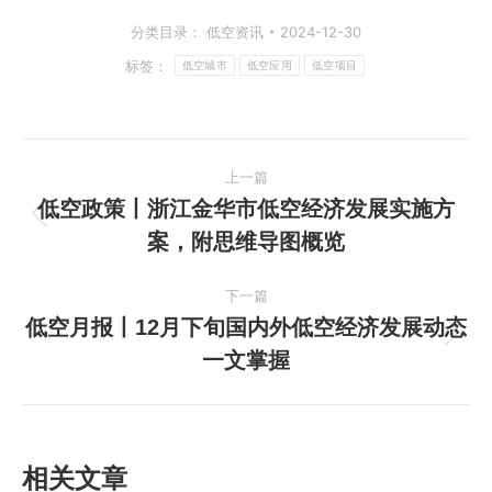
分类目录：
低空资讯
2024-12-30
标签：
低空城市
低空应用
低空项目
文
上一篇
章
低空政策丨浙江金华市低空经济发展实施方
上
案，附思维导图概览
导
一
篇
航
下一篇
文
低空月报丨12月下旬国内外低空经济发展动态
章：
下
一文掌握
一
篇
文
章：
相关文章