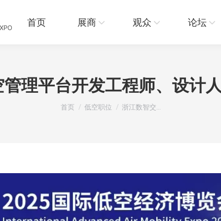
页
展商
观众
论坛
资讯
首页
展商
观众
论坛
EXPO
空管理平台开发工程师、设计人
您在这里：
首页
低空职位
浙江数智交…