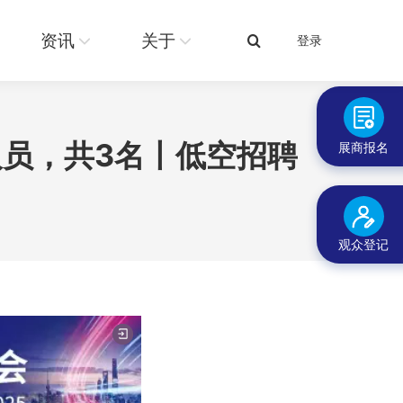
关于
登录
搜
资讯
关于
登录
搜
索：
索：
员，共3名丨低空招聘
展商报名
观众登记