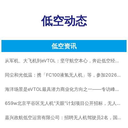
低空动态
低空资讯
从军机、大飞机到eVTOL：坚守航空本心，奔赴低空经济新赛道——专访Skyla吴穹丨低空大咖谈
同尘和光低温：携「FC100液氢无人机」等，参加2026国际低空经济博览会
海洋场景是eVTOL最具潜力商业化方向之一——专访峰飞航空谢嘉丨低空大咖谈
659w北京平谷区无人机“天眼”计划项目公开招标，无人机反制·无人机实训室·无人机监测丨低空项目
嘉兴政航低空运营有限公司：招聘无人机驾驶员2名，国企，base嘉兴丨低空招聘