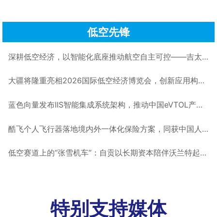
低空先锋
深耕低空经济，以智能化底座推动航空自主可控——吉太航空CTO孙鹏丨低空大咖谈
大疆将隆重亮相2026国际低空经济博览会，创新应用构筑低空新生态丨低空企业
蓝色向量发布IIS智能集成系统架构，推动中国eVTOL产业围绕软件定义飞机与开放式电子电气架构共建开放生态丨低空企业
酷飞个人飞行器落地境内外一体化保险方案，同获中国人保、中国太保双重承保丨低空企业
低空赛道上的“张雪机车”：自贡以长期资本陪伴沃兰特起飞丨低空企业
特别支持媒体